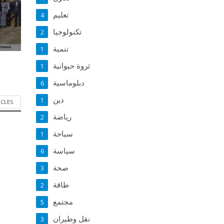
تعليم
4
تكنولوجيا
2
تنمية
1
ثروة حيوانية
1
دبلوماسية
6
دين
1
ICLES
رياضة
2
سياحة
1
سياسة
6
صحة
3
طاقة
2
مجتمع
5
نقل وطيران
3