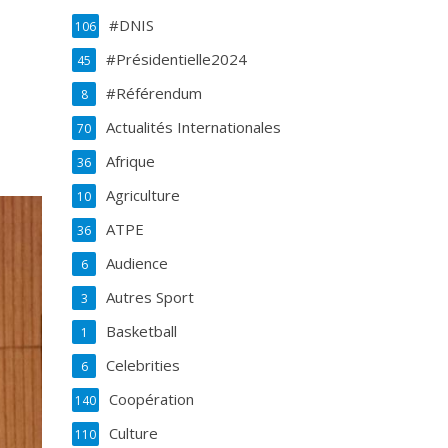
#DNIS
106
#Présidentielle2024
45
#Référendum
8
Actualités Internationales
70
Afrique
36
Agriculture
10
ATPE
36
Audience
6
Autres Sport
3
Basketball
1
Celebrities
6
Coopération
140
Culture
110