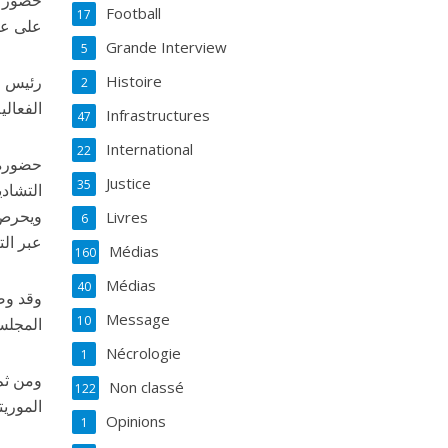
Football
17
على عمق
Grande Interview
5
رئيس ا
Histoire
2
الفعال
Infrastructures
47
International
22
حضوره ح
Justice
35
التشاد،
ويحرص ا
Livres
6
عبر ال
Médias
160
Médias
40
وقد وصل
Message
10
المجلس
Nécrologie
1
ومن ثم
Non classé
122
الموري
Opinions
1