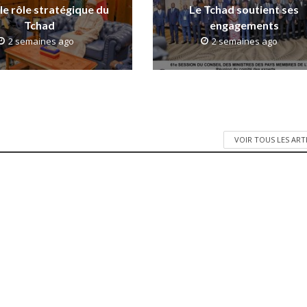
 le rôle stratégique du
Le Tchad soutient ses
Tchad
engagements
2 semaines ago
2 semaines ago
VOIR TOUS LES ART