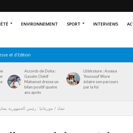
IÉTÉ
ENVIRONNEMENT
SPORT
INTERVIEWS
AC
sse et d'Edition
ne
Accords de Doha :
Littérature : Asseya
un
Gassim Chérif
Youssouf Wore
le
Mahamat dresse un
éclaire son parcours
bilan positif quatre
par la foi
ans après
تشاد / موريتانيا : رئيس الجمهورية ي