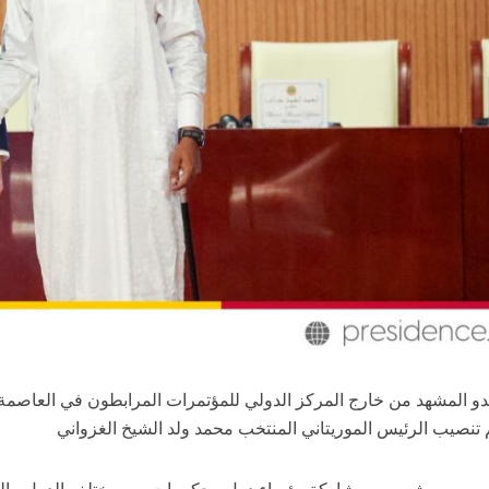
بدو المشهد من خارج المركز الدولي للمؤتمرات المرابطون في العاصمة
تنصيب الرئيس الموريتاني المنتخب محمد ولد الشيخ الغزواني
سمي وشعبي وبمشاركة رؤساء دول وحكومات من مختلف الدول ، الذين ج