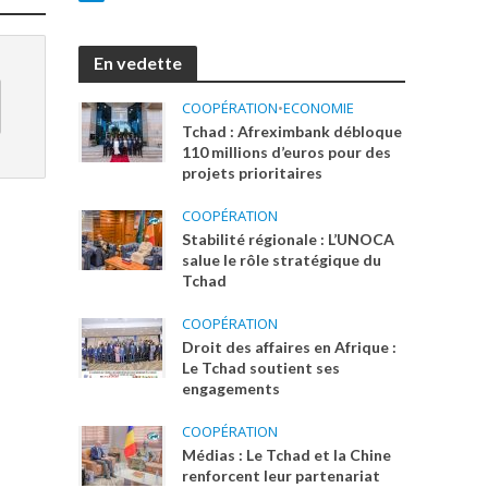
En vedette
COOPÉRATION
•
ECONOMIE
Tchad : Afreximbank débloque
110 millions d’euros pour des
projets prioritaires
COOPÉRATION
Stabilité régionale : L’UNOCA
salue le rôle stratégique du
Tchad
COOPÉRATION
Droit des affaires en Afrique :
Le Tchad soutient ses
engagements
COOPÉRATION
Médias : Le Tchad et la Chine
renforcent leur partenariat