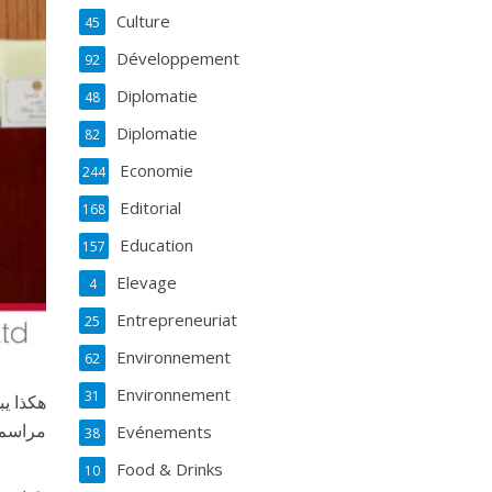
Culture
45
Développement
92
Diplomatie
48
Diplomatie
82
Economie
244
Editorial
168
Education
157
Elevage
4
Entrepreneuriat
25
Environnement
62
Environnement
31
هكذا ي
مراسم 
Evénements
38
Food & Drinks
10
حضور ر