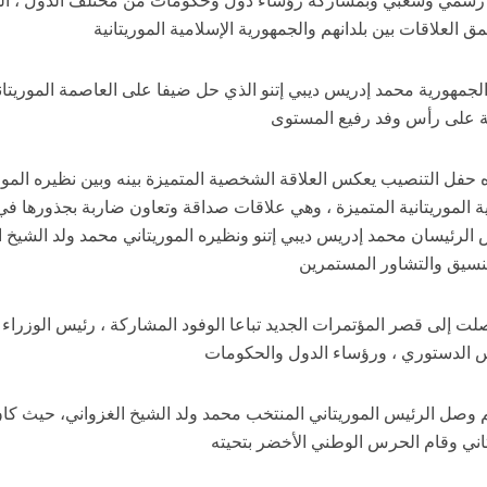
 العلاقات بين بلدانهم والجمهورية الإسلامية الموريتانية
لجمهورية محمد إدريس ديبي إتنو الذي حل ضيفا على العاصمة الموريت
ية على رأس وفد رفيع المستوى
فل التنصيب يعكس العلاقة الشخصية المتميزة بينه وبين نظيره الموري
ية الموريتانية المتميزة ، وهي علاقات صداقة وتعاون ضاربة بجذورها 
لرئيسان محمد إدريس ديبي إتنو ونظيره الموريتاني محمد ولد الشيخ ا
تنسيق والتشاور المستمرين
ت إلى قصر المؤتمرات الجديد تباعا الوفود المشاركة ، رئيس الوزراء 
 الدستوري ، ورؤساء الدول والحكومات
 وصل الرئيس الموريتاني المنتخب محمد ولد الشيخ الغزواني، حيث كان
تاني وقام الحرس الوطني الأخضر بتحيته