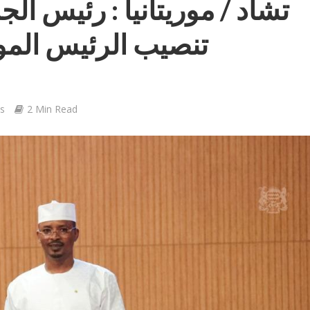
تشاد / موريتانيا : رئيس ا
تنصيب الرئيس المو
s
2 Min Read