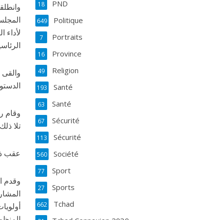
PND
18
وانطلقت
المجلس
Politique
649
لأداء ا
Portraits
7
الرئاسية ا
Province
16
Religion
49
والقى 
الدستو
Santé
193
Santé
63
وقام ،
Sécurité
67
تلا ذلك
Sécurité
113
عقب ذل
Société
560
Sport
77
وقدم ال
Sports
27
المشارك
Tchad
662
أولويات
المنظوم