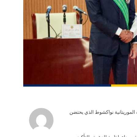
 الموريتانية نواكشوط الذي يحتضن
اءوا تلبية للدعوة وللتأكيد