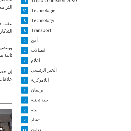
Tchad Connexion 2030
21
التزامه
Technologie
62
Technology
8
عقب ذل
Transport
التذكار
8
أمن
5
وبتنصيب
اتصالات
2
ثانية م
اعلام
7
الخبر الرئيسي
1
إن حضو
علاقات 
اللامركزية
1
برلمان
1
بنية تحتية
3
بيئة
2
تشاد
2
e :
تعاون
11