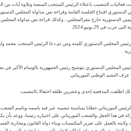
 فعاليات التنصيب باعتلاء الرئيس المنتخب المنصة وتلاوة آيات من ال
 الدستوري افتتاح الجلسة العامة وقراءة نص مداولة المجلس الدستوري
ليمين الدستورية خارج مقرالمجلس ، وكذلك قراءة نص مداولة المجلس ا
لتي جرت في 29 يونيو 2024
رئيس المجلس الدستوري كلمته ومن ثم دعا الرئيس المنتخب محمد ولد ال
رية
 رئيس المجلس الدستوري بتوشيح رئيس الجمهورية بالوسام الأكبر في نظ
 عزف النشيد الوطني الموريتاني
ك اطلقت المدفعية إحدى وعشرين طلقة احتفالا بالتنصيب
رئيس الموريتاني خطابا بمناسبة تنصيبه عبر فيه باسمه وباسم الشعب ا
ة في هذا الحفل والشعب الموريتاني على اختياره رئيسا، ووعد بأن يكون
 ولايته بالعمل على تعزيز المكتسبات وبناء دولة القانون ومحاربة الفس
ة التعليمية والصحية وإجراء الإصلاحات الضرورية لتحقيق التنمية المست