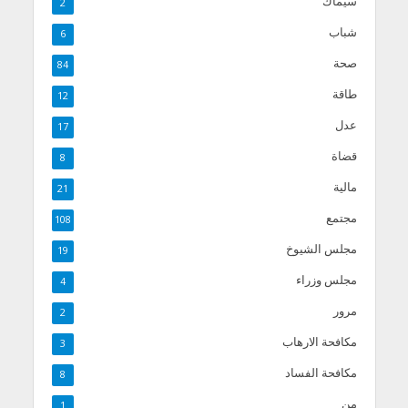
سيماك
2
شباب
6
صحة
84
طاقة
12
عدل
17
قضاة
8
مالية
21
مجتمع
108
مجلس الشيوخ
19
مجلس وزراء
4
مرور
2
مكافحة الارهاب
3
مكافحة الفساد
8
من
1