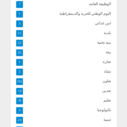
الوظيفة العامة
7
اليوم الوطني للحرية والديمقراطية
1
امن غذائي
5
بلدية
31
بنية تحتية
23
بيئة
32
تجارة
1
تشاد
3
تعاون
102
تعدين
14
تعليم
79
تكنولوجيا
5
تنمية
24