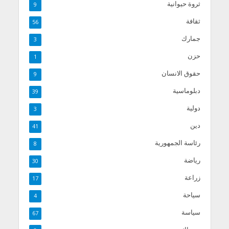
ثروة حيوانية
9
ثقافة
56
جمارك
3
حزن
1
حقوق الانسان
9
دبلوماسية
39
دولية
3
دين
41
رئاسة الجمهورية
8
رياضة
30
زراعة
17
سياحة
4
سياسة
67