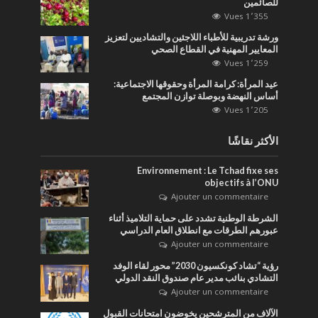
للصائمين
1٬355 Vues
ورشة تدريبية للأطباء اللاجئين والتشاديين لتعزيز
المعايير المهنية في القطاع الصحي
1٬259 Vues
عيد المرأة: كرامة المرأة وحقوقها الاجتماعية:
أساس النهضة وبوصلة توازن المجتمع
1٬205 Vues
الأكثر نقاشًا
Environnement : Le Tchad fixe ses
objectifs à l’ONU
Ajouter un commentaire
الشرطة الوطنية تشدد على حماية التلاميذ أثناء
عبورهم الطرقات مع انطلاق العام الدراسي
Ajouter un commentaire
رؤية “تشاد كونكسيون 2030” محور لقاء الوفد
التشادي بنائب مدير عام صندوق النقد الدولي
Ajouter un commentaire
الآلاف من المترشحين يخوضون امتحانات القبول