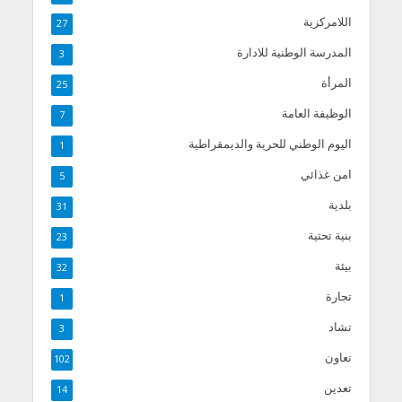
اللامركزية
27
المدرسة الوطنية للادارة
3
المرأة
25
الوظيفة العامة
7
اليوم الوطني للحرية والديمقراطية
1
امن غذائي
5
بلدية
31
بنية تحتية
23
بيئة
32
تجارة
1
تشاد
3
تعاون
102
تعدين
14