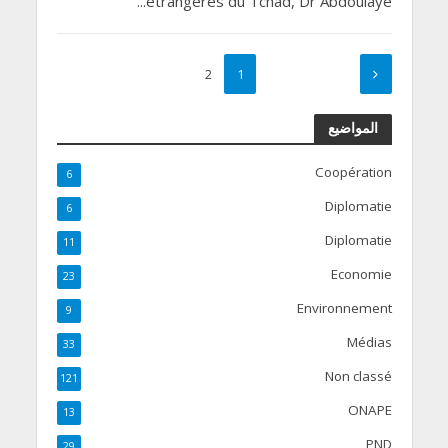
étrangères du Tchad, Dr Abdoulaye...
2
1
المواضيع
Coopération
6
Diplomatie
6
Diplomatie
11
Economie
23
Environnement
9
Médias
33
Non classé
121
ONAPE
13
PND
29