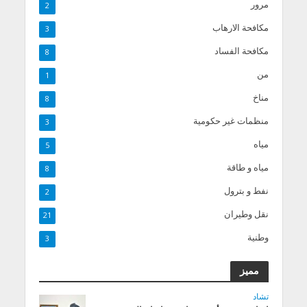
مرور
2
مكافحة الارهاب
3
مكافحة الفساد
8
من
1
مناخ
8
منظمات غير حكومية
3
مياه
5
مياه و طاقة
8
نفط و بترول
2
نقل وطيران
21
وطنية
3
مميز
تشاد