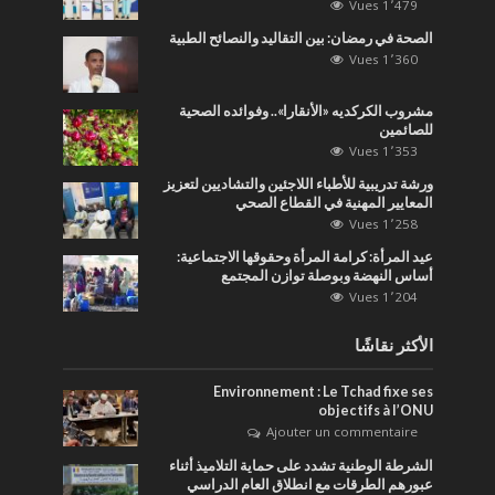
1٬479 Vues
الصحة في رمضان: بين التقاليد والنصائح الطبية
1٬360 Vues
مشروب الكركديه «الأنقارا».. وفوائده الصحية
للصائمين
1٬353 Vues
ورشة تدريبية للأطباء اللاجئين والتشاديين لتعزيز
المعايير المهنية في القطاع الصحي
1٬258 Vues
عيد المرأة: كرامة المرأة وحقوقها الاجتماعية:
أساس النهضة وبوصلة توازن المجتمع
1٬204 Vues
الأكثر نقاشًا
Environnement : Le Tchad fixe ses
objectifs à l’ONU
Ajouter un commentaire
الشرطة الوطنية تشدد على حماية التلاميذ أثناء
عبورهم الطرقات مع انطلاق العام الدراسي