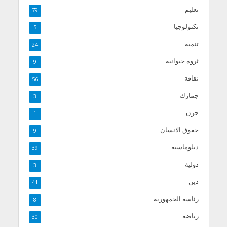
تعليم
79
تكنولوجيا
5
تنمية
24
ثروة حيوانية
9
ثقافة
56
جمارك
3
حزن
1
حقوق الانسان
9
دبلوماسية
39
دولية
3
دين
41
رئاسة الجمهورية
8
رياضة
30