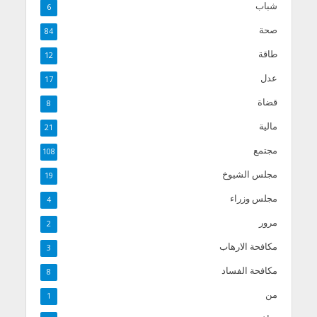
شباب
6
صحة
84
طاقة
12
عدل
17
قضاة
8
مالية
21
مجتمع
108
مجلس الشيوخ
19
مجلس وزراء
4
مرور
2
مكافحة الارهاب
3
مكافحة الفساد
8
من
1