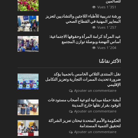
للصائمين
1٬351 Vues
ورشة تدريبية للأطباء اللاجئين والتشاديين لتعزيز
المعايير المهنية في القطاع الصحي
1٬257 Vues
عيد المرأة: كرامة المرأة وحقوقها الاجتماعية:
أساس النهضة وبوصلة توازن المجتمع
1٬204 Vues
الأكثر نقاشًا
نقل: المنتدى الثلاثي الخامس بانجمينا يؤكد
ضرورة تحديث الممرات التجارية وتعزيز التكامل
الإقليمي
Ajouter un commentaire
أبشة: حملة ميدانية لتوعية أصحاب مستودعات
الوقود بقرار نقلها خارج المدينة
Ajouter un commentaire
الحكومة والأمم المتحدة تبحثان تعزيز الشراكة
لتحقيق التنمية المستدامة
Ajouter un commentaire