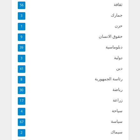
ثقافة
56
جمارك
3
حزن
1
حقوق الانسان
9
دبلوماسية
39
دولية
3
دين
41
رئاسة الجمهورية
8
رياضة
30
زراعة
17
سياحة
4
سياسة
67
سيماك
2