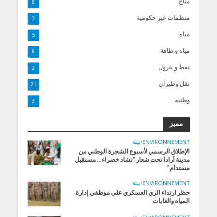
مناخ
8
منظمات غير حكومية
3
مياه
5
مياه و طاقة
8
نفط و بترول
2
نقل وطيران
21
وطنية
3
مميز
ENVIRONNEMENT
•
بيئة
الإطلاق الرسمي لأسبوع الشجرة الوطني من
مدينة أرادا تحت شعار “تشاد خضراء… مستقبل
مستدام”
ENVIRONNEMENT
•
بيئة
حظر ارتداء الزي العسكري على موظفي إدارة
المياه والغابات