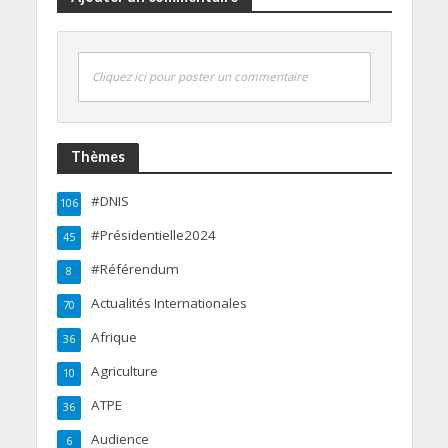
Cliquez ici pour poster un commentaire
Thèmes
#DNIS
106
#Présidentielle2024
45
#Référendum
8
Actualités Internationales
70
Afrique
36
Agriculture
10
ATPE
36
Audience
6