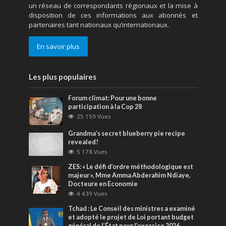
un réseau de correspondants régionaux et la mise à
disposition de ces informations aux abonnés et
partenaires tant nationaux qu’internationaux.
En savoir plus
Les plus populaires
Forum climat: Pour une bonne
participation à la Cop 28
25 159 Vues
Grandma’s secret blueberry pie recipe
revealed!
5 178 Vues
ZES: « Le défi d’ordre méthodologique est
majeur », Mme Amma Abderahim Ndiaye,
Docteure en Economie
4 439 Vues
Tchad : Le Conseil des ministres a examiné
et adopté le projet de Loi portant budget
général de l’État pour l’exercice 2026