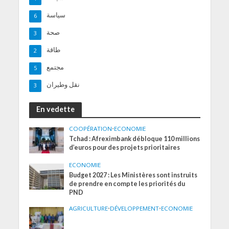
سياسة
6
صحة
3
طاقة
2
مجتمع
5
نقل وطيران
3
En vedette
COOPÉRATION
•
ECONOMIE
Tchad : Afreximbank débloque 110 millions
d’euros pour des projets prioritaires
ECONOMIE
Budget 2027 : Les Ministères sont instruits
de prendre en compte les priorités du
PND
AGRICULTURE
•
DÉVELOPPEMENT
•
ECONOMIE