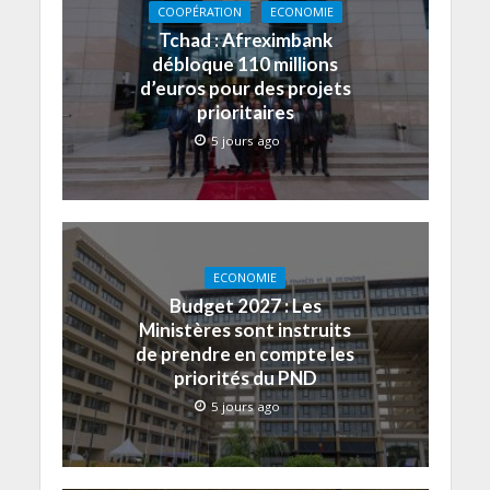
COOPÉRATION
ECONOMIE
Tchad : Afreximbank
débloque 110 millions
d’euros pour des projets
prioritaires
5 jours ago
ECONOMIE
Budget 2027 : Les
Ministères sont instruits
de prendre en compte les
priorités du PND
5 jours ago