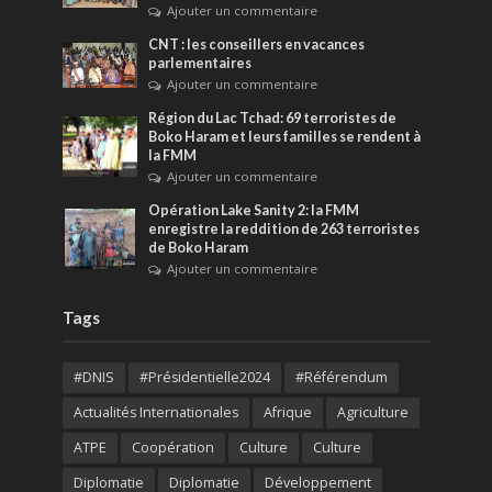
Ajouter un commentaire
CNT : les conseillers en vacances
parlementaires
Ajouter un commentaire
Région du Lac Tchad: 69 terroristes de
Boko Haram et leurs familles se rendent à
la FMM
Ajouter un commentaire
Opération Lake Sanity 2: la FMM
enregistre la reddition de 263 terroristes
de Boko Haram
Ajouter un commentaire
Tags
#DNIS
#Présidentielle2024
#Référendum
Actualités Internationales
Afrique
Agriculture
ATPE
Coopération
Culture
Culture
Diplomatie
Diplomatie
Développement