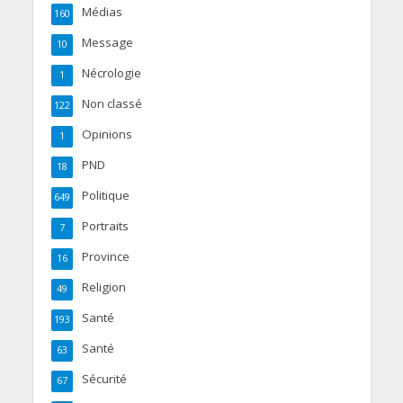
Médias
160
Message
10
Nécrologie
1
Non classé
122
Opinions
1
PND
18
Politique
649
Portraits
7
Province
16
Religion
49
Santé
193
Santé
63
Sécurité
67