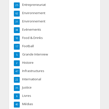
Entrepreneuriat
25
Environnement
62
Environnement
31
Evénements
38
Food & Drinks
10
Football
17
Grande Interview
5
Histoire
2
Infrastructures
47
International
22
Justice
35
Livres
6
Médias
40