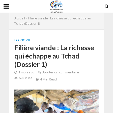
Accueil
»
Filière viande : La richesse qui échappe au
Tchad (Dossier 1)
ECONOMIE
Filière viande : La richesse
qui échappe au Tchad
(Dossier 1)
1 mois ago
Ajouter un commentaire
692 Vues
4 Min Read