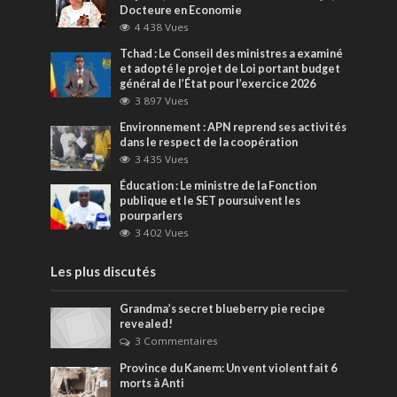
Docteure en Economie
4 438 Vues
Tchad : Le Conseil des ministres a examiné
et adopté le projet de Loi portant budget
général de l’État pour l’exercice 2026
3 897 Vues
Environnement : APN reprend ses activités
dans le respect de la coopération
3 435 Vues
Éducation : Le ministre de la Fonction
publique et le SET poursuivent les
pourparlers
3 402 Vues
Les plus discutés
Grandma’s secret blueberry pie recipe
revealed!
3 Commentaires
Province du Kanem: Un vent violent fait 6
morts à Anti