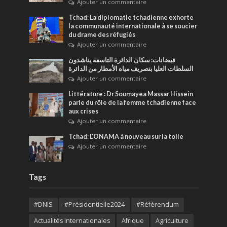
Ajouter un commentaire
Tchad: La diplomatie tchadienne exhorte
la communauté internationale à se soucier
du drame des réfugiés
Ajouter un commentaire
فيضانات: سكان الدائرة التاسعة يناشدون
السلطات العليا بتصريف مياه الأمطار من الدائرة
Ajouter un commentaire
Littérature : Dr Soumayea Massar Hissein
parle du rôle de la femme tchadienne face
aux crises
Ajouter un commentaire
Tchad: L’ONAMA à nouveau sur la toile
Ajouter un commentaire
Tags
#DNIS
#Présidentielle2024
#Référendum
Actualités Internationales
Afrique
Agriculture