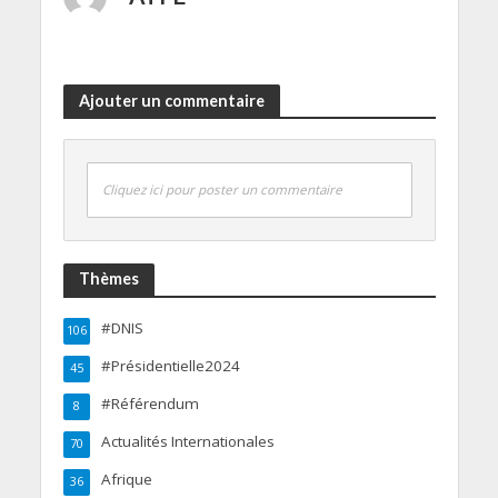
Ajouter un commentaire
Cliquez ici pour poster un commentaire
Thèmes
#DNIS
106
#Présidentielle2024
45
#Référendum
8
Actualités Internationales
70
Afrique
36