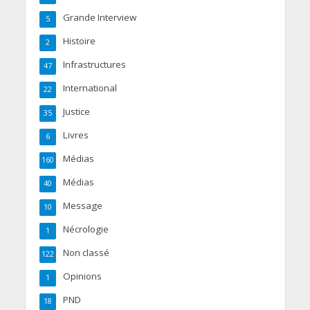
Grande Interview
5
Histoire
2
Infrastructures
47
International
22
Justice
35
Livres
6
Médias
160
Médias
40
Message
10
Nécrologie
1
Non classé
122
Opinions
1
PND
18