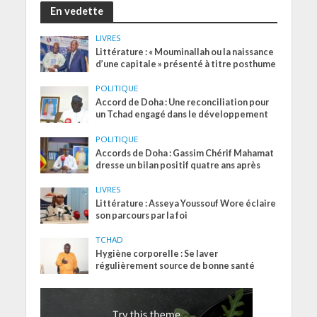
En vedette
LIVRES
Littérature : « Mouminallah ou la naissance
d’une capitale » présenté à titre posthume
POLITIQUE
Accord de Doha : Une reconciliation pour
un Tchad engagé dans le développement
POLITIQUE
Accords de Doha : Gassim Chérif Mahamat
dresse un bilan positif quatre ans après
LIVRES
Littérature : Asseya Youssouf Wore éclaire
son parcours par la foi
TCHAD
Hygiène corporelle : Se laver
régulièrement source de bonne santé