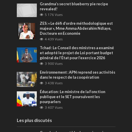
Grandma’s secret blueberry pie recipe
revealed!
5 176 Vues
ZES: « Le défi d’ordre méthodologique est
majeur », Mme Amma Abderahim Ndiaye,
Docteure en Economie
4 439 Vues
Tchad : Le Conseil des ministres a examiné
et adopté le projet de Loi portant budget
général de l’État pour l’exercice 2026
3 900 Vues
Environnement : APN reprend ses activités
dans le respect de la coopération
3 438 Vues
Éducation : Le ministre de la Fonction
publique et le SET poursuivent les
pourparlers
3 407 Vues
Les plus discutés