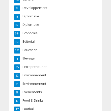
Développement
92
Diplomatie
48
Diplomatie
82
Economie
244
Editorial
168
Education
157
Elevage
4
Entrepreneuriat
25
Environnement
62
Environnement
31
Evénements
38
Food & Drinks
10
Football
17