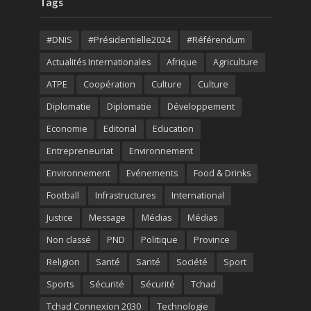
Tags
#DNIS
#Présidentielle2024
#Référendum
Actualités Internationales
Afrique
Agriculture
ATPE
Coopération
Culture
Culture
Diplomatie
Diplomatie
Développement
Economie
Editorial
Education
Entrepreneuriat
Environnement
Environnement
Evénements
Food & Drinks
Football
Infrastructures
International
Justice
Message
Médias
Médias
Non classé
PND
Politique
Province
Religion
Santé
Santé
Société
Sport
Sports
Sécurité
Sécurité
Tchad
Tchad Connexion 2030
Technologie