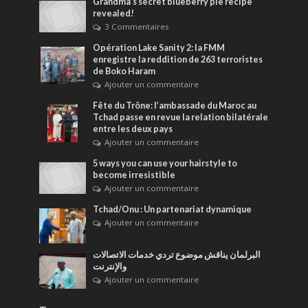
Grandma’s secret blueberry pie recipe
revealed!
3 Commentaires
Opération Lake Sanity 2: la FMM
enregistre la reddition de 263 terroristes
de Boko Haram
Ajouter un commentaire
Fête du Trône: l’ambassade du Maroc au
Tchad passe en revue la relation bilatérale
entre les deux pays
Ajouter un commentaire
5 ways you can use your hairstyle to
become irresistible
Ajouter un commentaire
Tchad/Onu : Un partenariat dynamique
Ajouter un commentaire
البرلمان يناقش موضوع تردي خدمات الاتصالات
والإنترنت
Ajouter un commentaire