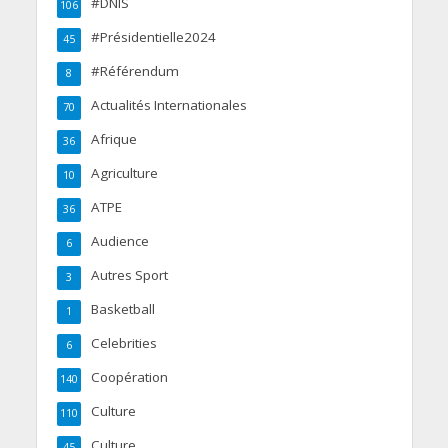
#DNIS
106
#Présidentielle2024
45
#Référendum
8
Actualités Internationales
70
Afrique
36
Agriculture
10
ATPE
36
Audience
6
Autres Sport
3
Basketball
1
Celebrities
6
Coopération
140
Culture
110
Culture
45