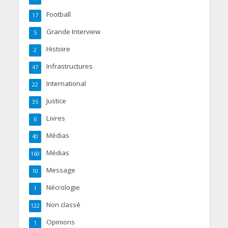
Football
17
Grande Interview
5
Histoire
2
Infrastructures
47
International
22
Justice
35
Livres
6
Médias
40
Médias
160
Message
10
Nécrologie
1
Non classé
122
Opinions
1