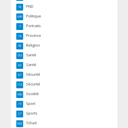
PND
18
Politique
649
Portraits
7
Province
16
Religion
49
Santé
193
Santé
63
Sécurité
67
Sécurité
113
Société
560
Sport
77
Sports
27
Tchad
662