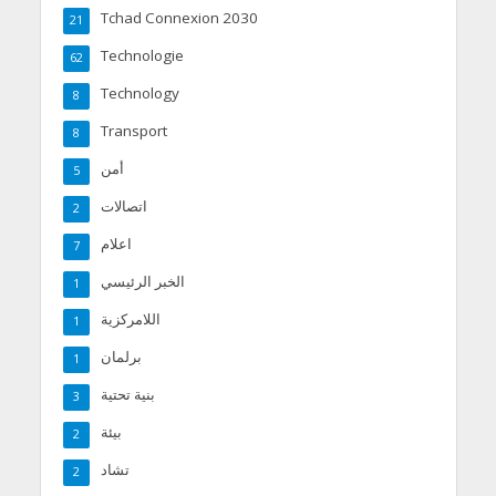
Tchad Connexion 2030
21
Technologie
62
Technology
8
Transport
8
أمن
5
اتصالات
2
اعلام
7
الخبر الرئيسي
1
اللامركزية
1
برلمان
1
بنية تحتية
3
بيئة
2
تشاد
2