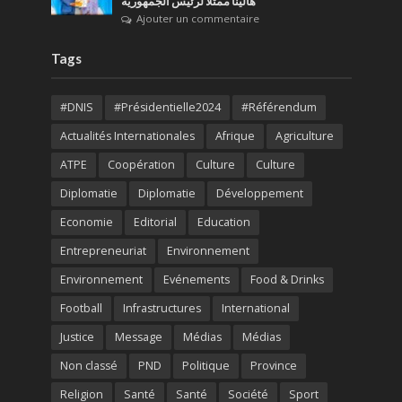
هالينا ممثلا لرئيس الجمهورية
Ajouter un commentaire
Tags
#DNIS
#Présidentielle2024
#Référendum
Actualités Internationales
Afrique
Agriculture
ATPE
Coopération
Culture
Culture
Diplomatie
Diplomatie
Développement
Economie
Editorial
Education
Entrepreneuriat
Environnement
Environnement
Evénements
Food & Drinks
Football
Infrastructures
International
Justice
Message
Médias
Médias
Non classé
PND
Politique
Province
Religion
Santé
Santé
Société
Sport