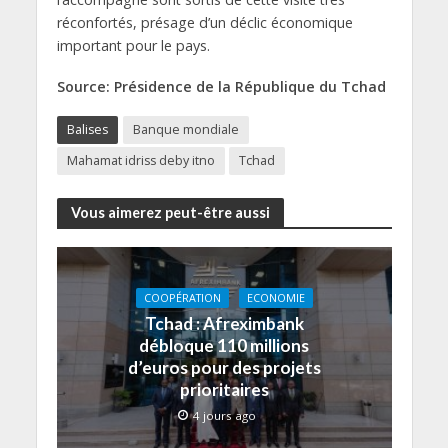
réconfortés, présage d’un déclic économique
important pour le pays.
Source: Présidence de la République du Tchad
Balises
Banque mondiale
Mahamat idriss deby itno
Tchad
Vous aimerez peut-être aussi
COOPÉRATION
ECONOMIE
Tchad : Afreximbank
débloque 110 millions
d’euros pour des projets
prioritaires
4 jours ago