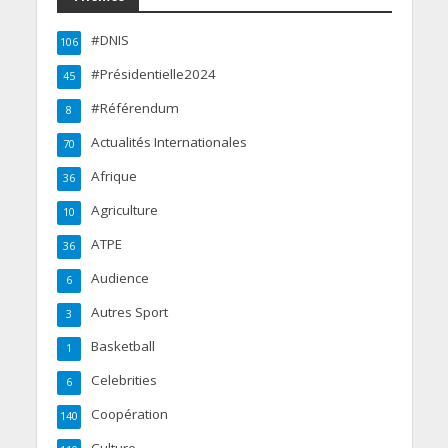
#DNIS
106
#Présidentielle2024
45
#Référendum
8
Actualités Internationales
70
Afrique
36
Agriculture
10
ATPE
36
Audience
6
Autres Sport
3
Basketball
1
Celebrities
6
Coopération
140