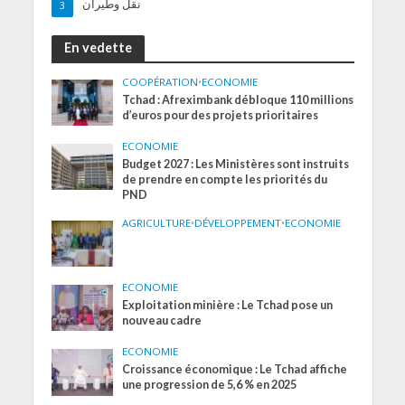
نقل وطيران
3
En vedette
COOPÉRATION
•
ECONOMIE
Tchad : Afreximbank débloque 110 millions
d’euros pour des projets prioritaires
ECONOMIE
Budget 2027 : Les Ministères sont instruits
de prendre en compte les priorités du
PND
AGRICULTURE
•
DÉVELOPPEMENT
•
ECONOMIE
ECONOMIE
Exploitation minière : Le Tchad pose un
nouveau cadre
ECONOMIE
Croissance économique : Le Tchad affiche
une progression de 5,6 % en 2025