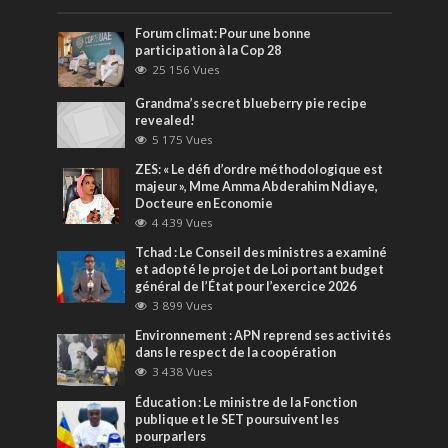
Forum climat: Pour une bonne
participation à la Cop 28
25 156 Vues
Grandma’s secret blueberry pie recipe
revealed!
5 175 Vues
ZES: « Le défi d’ordre méthodologique est
majeur », Mme Amma Abderahim Ndiaye,
Docteure en Economie
4 439 Vues
Tchad : Le Conseil des ministres a examiné
et adopté le projet de Loi portant budget
général de l’État pour l’exercice 2026
3 899 Vues
Environnement : APN reprend ses activités
dans le respect de la coopération
3 438 Vues
Éducation : Le ministre de la Fonction
publique et le SET poursuivent les
pourparlers