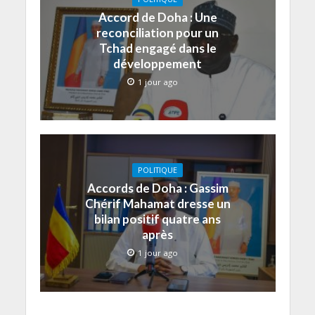
Accord de Doha : Une
reconciliation pour un
Tchad engagé dans le
développement
1 jour ago
POLITIQUE
Accords de Doha : Gassim
Chérif Mahamat dresse un
bilan positif quatre ans
après
1 jour ago