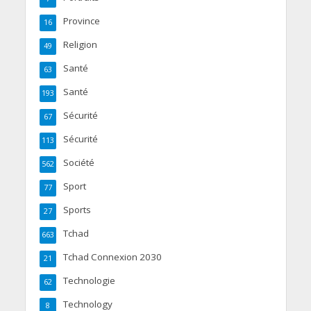
Province
16
Religion
49
Santé
63
Santé
193
Sécurité
67
Sécurité
113
Société
562
Sport
77
Sports
27
Tchad
663
Tchad Connexion 2030
21
Technologie
62
Technology
8