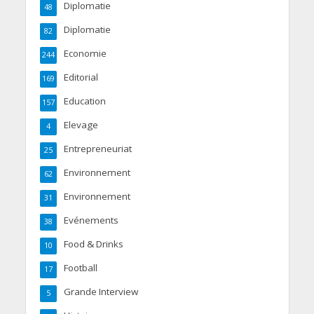
Diplomatie
48
Diplomatie
82
Economie
244
Editorial
169
Education
157
Elevage
4
Entrepreneuriat
25
Environnement
62
Environnement
31
Evénements
38
Food & Drinks
10
Football
17
Grande Interview
5