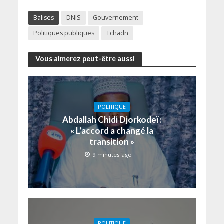
Balises
DNIS
Gouvernement
Politiques publiques
Tchadn
Vous aimerez peut-être aussi
POLITIQUE
Abdallah Chidi Djorkodeï :
« L’accord a changé la
transition »
9 minutes ago
POLITIQUE