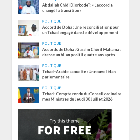
Abdallah Chidi Djorkodeï : « L’accord a
changé la transition »
POLITIQUE
Accord de Doha : Une reconciliation pour
un Tchad engagé dans le développement
POLITIQUE
Accords de Doha : Gassim Chérif Mahamat
dresse un bilan positif quatre ans après
POLITIQUE
Tchad–Arabie saoudite : Un nouvel élan
parlementaire
POLITIQUE
Tchad : Compte rendu du Conseil ordinaire
mes Ministres du Jeudi 30 Juillet 2026