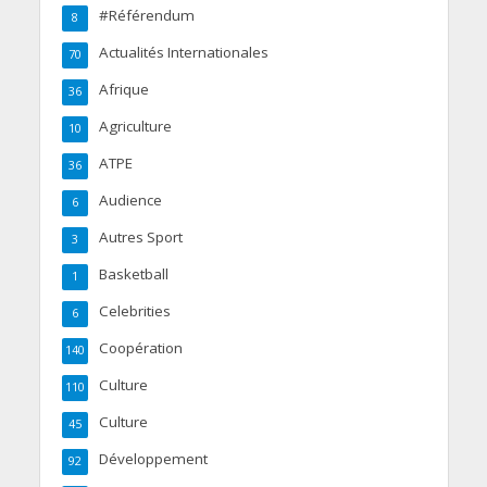
#Référendum
8
Actualités Internationales
70
Afrique
36
Agriculture
10
ATPE
36
Audience
6
Autres Sport
3
Basketball
1
Celebrities
6
Coopération
140
Culture
110
Culture
45
Développement
92