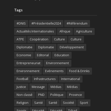
Tags
#DNIS
#Présidentielle2024
#Référendum
Actualités Internationales
Afrique
Agriculture
ATPE
Coopération
Culture
Culture
Diplomatie
Diplomatie
Développement
Economie
Editorial
Education
Entrepreneuriat
Environnement
Environnement
Evénements
Food & Drinks
Football
Infrastructures
International
Justice
Message
Médias
Médias
Non classé
PND
Politique
Province
Religion
Santé
Santé
Société
Sport
Sports
Sécurité
Sécurité
Tchad