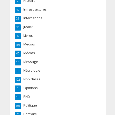
Histoire
2
Infrastructures
47
International
22
Justice
35
Livres
6
Médias
160
Médias
40
Message
10
Nécrologie
1
Non classé
122
Opinions
1
PND
18
Politique
650
Portraits
7