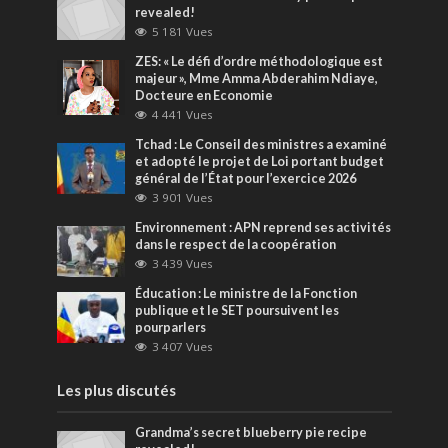
revealed!
5 181 Vues
ZES: « Le défi d’ordre méthodologique est
majeur », Mme Amma Abderahim Ndiaye,
Docteure en Economie
4 441 Vues
Tchad : Le Conseil des ministres a examiné
et adopté le projet de Loi portant budget
général de l’État pour l’exercice 2026
3 901 Vues
Environnement : APN reprend ses activités
dans le respect de la coopération
3 439 Vues
Éducation : Le ministre de la Fonction
publique et le SET poursuivent les
pourparlers
3 407 Vues
Les plus discutés
Grandma’s secret blueberry pie recipe