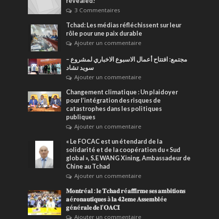
revealed!
3 Commentaires
Tchad: Les médias réfléchissent sur leur
rôle pour une paix durable
Ajouter un commentaire
مجتمع: افتتاح أعمال الاسبوع الاخباري لمشروع –
سويد تشاد
Ajouter un commentaire
Changement climatique : Un plaidoyer
pour l’intégration des risques de
catastrophes dans les politiques
publiques
Ajouter un commentaire
« Le FOCAC est un étendard de la
solidarité et de la coopération du « Sud
global », S.E WANG Xining, Ambassadeur de
Chine au Tchad
Ajouter un commentaire
𝐌𝐨𝐧𝐭𝐫é𝐚𝐥 : 𝐥𝐞 𝐓𝐜𝐡𝐚𝐝 𝐫é𝐚𝐟𝐟𝐢𝐫𝐦𝐞 𝐬𝐞𝐬 𝐚𝐦𝐛𝐢𝐭𝐢𝐨𝐧𝐬
𝐚é𝐫𝐨𝐧𝐚𝐮𝐭𝐢𝐪𝐮𝐞𝐬 à 𝐥𝐚 𝟒𝟐𝐞𝐦𝐞 𝐀𝐬𝐬𝐞𝐦𝐛𝐥é𝐞
𝐠é𝐧é𝐫𝐚𝐥𝐞 𝐝𝐞 𝐥’𝐎𝐀𝐂𝐈
Ajouter un commentaire