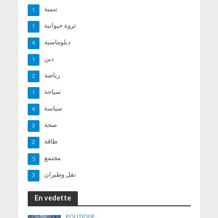
تنمية
1
ثروة حيوانية
1
دبلوماسية
6
دين
1
رياضة
2
سياحة
1
سياسة
6
صحة
3
طاقة
2
مجتمع
5
نقل وطيران
3
En vedette
POLITIQUE