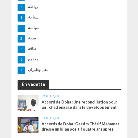
رياضة
2
سياحة
1
سياسة
6
صحة
3
طاقة
2
مجتمع
5
نقل وطيران
3
En vedette
POLITIQUE
Accord de Doha : Une reconciliation pour
un Tchad engagé dans le développement
POLITIQUE
Accords de Doha : Gassim Chérif Mahamat
dresse un bilan positif quatre ans après