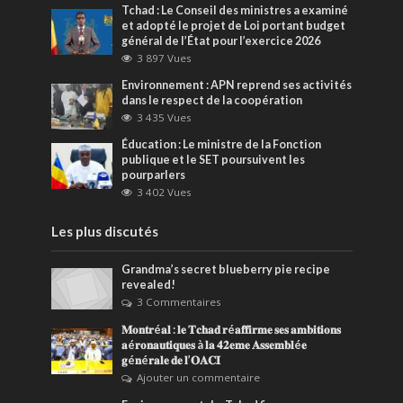
Tchad : Le Conseil des ministres a examiné
et adopté le projet de Loi portant budget
général de l’État pour l’exercice 2026
3 897 Vues
Environnement : APN reprend ses activités
dans le respect de la coopération
3 435 Vues
Éducation : Le ministre de la Fonction
publique et le SET poursuivent les
pourparlers
3 402 Vues
Les plus discutés
Grandma’s secret blueberry pie recipe
revealed!
3 Commentaires
𝐌𝐨𝐧𝐭𝐫é𝐚𝐥 : 𝐥𝐞 𝐓𝐜𝐡𝐚𝐝 𝐫é𝐚𝐟𝐟𝐢𝐫𝐦𝐞 𝐬𝐞𝐬 𝐚𝐦𝐛𝐢𝐭𝐢𝐨𝐧𝐬
𝐚é𝐫𝐨𝐧𝐚𝐮𝐭𝐢𝐪𝐮𝐞𝐬 à 𝐥𝐚 𝟒𝟐𝐞𝐦𝐞 𝐀𝐬𝐬𝐞𝐦𝐛𝐥é𝐞
𝐠é𝐧é𝐫𝐚𝐥𝐞 𝐝𝐞 𝐥’𝐎𝐀𝐂𝐈
Ajouter un commentaire