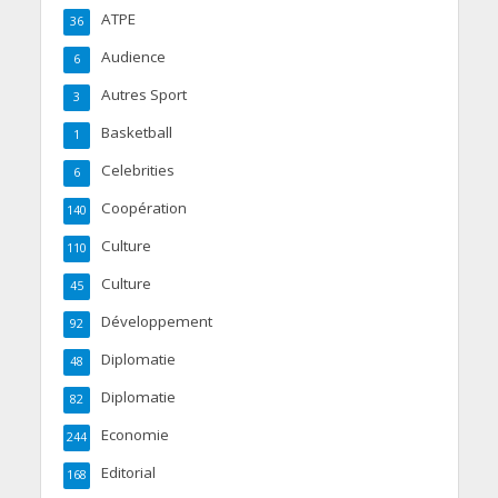
ATPE
36
Audience
6
Autres Sport
3
Basketball
1
Celebrities
6
Coopération
140
Culture
110
Culture
45
Développement
92
Diplomatie
48
Diplomatie
82
Economie
244
Editorial
168