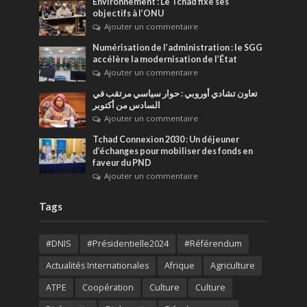
Environnement : Le Tchad fixe ses
objectifs à l’ONU
Ajouter un commentaire
Numérisation de l’administration : le SGG
accélère la modernisation de l’État
Ajouter un commentaire
تعاون تشادي أوروبي : حوار سياسي مرتقب في
السادس من أكتوبر
Ajouter un commentaire
Tchad Connexion 2030 : Un déjeuner
d’échanges pour mobiliser des fonds en
faveur du PND
Ajouter un commentaire
Tags
#DNIS
#Présidentielle2024
#Référendum
Actualités Internationales
Afrique
Agriculture
ATPE
Coopération
Culture
Culture