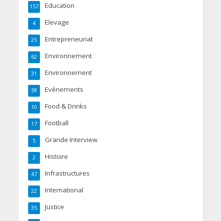
Education
157
Elevage
4
Entrepreneuriat
25
Environnement
62
Environnement
31
Evénements
38
Food & Drinks
10
Football
17
Grande Interview
5
Histoire
2
Infrastructures
47
International
22
Justice
35