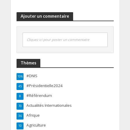
Ajouter un commentaire
Cliquez ici pour poster un commentaire
Thèmes
#DNIS
106
#Présidentielle2024
45
#Référendum
8
Actualités Internationales
70
Afrique
36
Agriculture
10