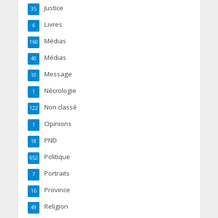
Justice
35
Livres
6
Médias
160
Médias
40
Message
10
Nécrologie
1
Non classé
122
Opinions
1
PND
18
Politique
652
Portraits
7
Province
16
Religion
49