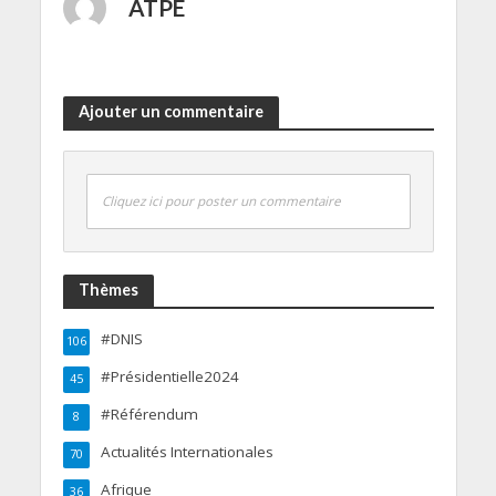
ATPE
Ajouter un commentaire
Cliquez ici pour poster un commentaire
Thèmes
#DNIS
106
#Présidentielle2024
45
#Référendum
8
Actualités Internationales
70
Afrique
36