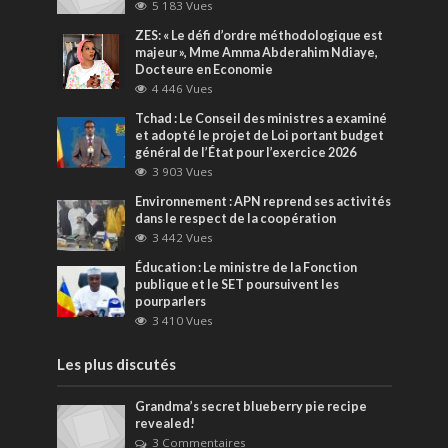
5 183 Vues
ZES: « Le défi d’ordre méthodologique est
majeur », Mme Amma Abderahim Ndiaye,
Docteure en Economie
4 446 Vues
Tchad : Le Conseil des ministres a examiné
et adopté le projet de Loi portant budget
général de l’État pour l’exercice 2026
3 903 Vues
Environnement : APN reprend ses activités
dans le respect de la coopération
3 442 Vues
Éducation : Le ministre de la Fonction
publique et le SET poursuivent les
pourparlers
3 410 Vues
Les plus discutés
Grandma’s secret blueberry pie recipe
revealed!
3 Commentaires