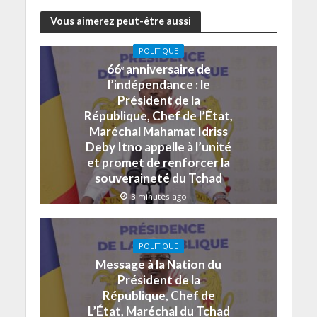
Vous aimerez peut-être aussi
POLITIQUE
66ᵉ anniversaire de
l’indépendance : le
Président de la
République, Chef de l’État,
Maréchal Mahamat Idriss
Deby Itno appelle à l’unité
et promet de renforcer la
souveraineté du Tchad
3 minutes ago
POLITIQUE
Message à la Nation du
Président de la
République, Chef de
L’État, Maréchal du Tchad