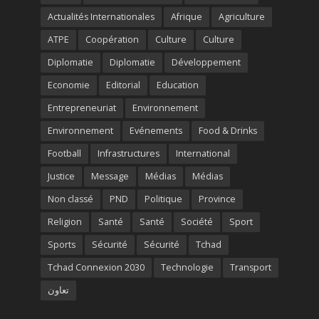
Actualités Internationales
Afrique
Agriculture
ATPE
Coopération
Culture
Culture
Diplomatie
Diplomatie
Développement
Economie
Editorial
Education
Entrepreneuriat
Environnement
Environnement
Evénements
Food & Drinks
Football
Infrastructures
International
Justice
Message
Médias
Médias
Non classé
PND
Politique
Province
Religion
Santé
Santé
Société
Sport
Sports
Sécurité
Sécurité
Tchad
Tchad Connexion 2030
Technologie
Transport
تعاون