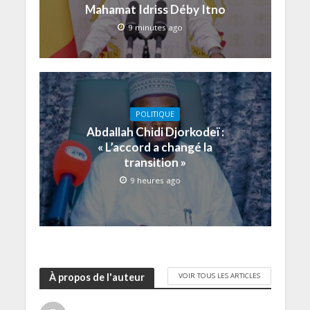
Mahamat Idriss Déby Itno
9 minutes ago
POLITIQUE
Abdallah Chidi Djorkodeï :
« L’accord a changé la
transition »
9 heures ago
VOIR TOUS LES ARTICLES
À propos de l'auteur