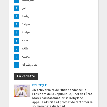
دين
1
رياضة
2
سياحة
1
سياسة
6
صحة
3
طاقة
2
مجتمع
5
نقل وطيران
3
En vedette
POLITIQUE
66ᵉ anniversaire de l’indépendance : le
Président de la République, Chef de l’État,
Maréchal Mahamat Idriss Deby Itno
appelle à l’unité et promet de renforcer la
souveraineté du Tchad