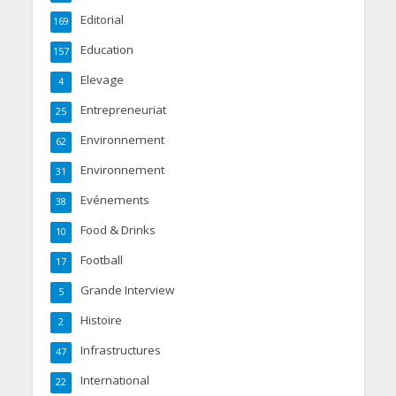
Editorial
169
Education
157
Elevage
4
Entrepreneuriat
25
Environnement
62
Environnement
31
Evénements
38
Food & Drinks
10
Football
17
Grande Interview
5
Histoire
2
Infrastructures
47
International
22